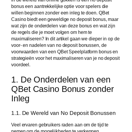
bonus een aantrekkelijke optie voor spelers die
willen beginnen zonder een inleg te doen. QBet
Casino biedt een geweldige no deposit bonus, maar
wat zijn de onderdelen van deze bonus en wat zijn
de regels die je moet volgen om hem te
maximaliseren? In dit artikel gaan we dieper in op de
voor- en nadelen van no deposit bonussen, de
voorwaarden van een QBet Speelplatform bonus en
strategieën voor het maximaliseren van je no deposit
voordeel.
1. De Onderdelen van een
QBet Casino Bonus zonder
Inleg
1.1. De Wereld van No Deposit Bonussen
Veel ervaren gebruikers raden aan om de tijd te
nemen om de mogelijkheden te verkennen.