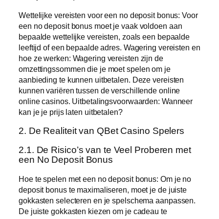
Wettelijke vereisten voor een no deposit bonus: Voor
een no deposit bonus moet je vaak voldoen aan
bepaalde wettelijke vereisten, zoals een bepaalde
leeftijd of een bepaalde adres. Wagering vereisten en
hoe ze werken: Wagering vereisten zijn de
omzettingssommen die je moet spelen om je
aanbieding te kunnen uitbetalen. Deze vereisten
kunnen variëren tussen de verschillende online
online casinos. Uitbetalingsvoorwaarden: Wanneer
kan je je prijs laten uitbetalen?
2. De Realiteit van QBet Casino Spelers
2.1. De Risico’s van te Veel Proberen met
een No Deposit Bonus
Hoe te spelen met een no deposit bonus: Om je no
deposit bonus te maximaliseren, moet je de juiste
gokkasten selecteren en je spelschema aanpassen.
De juiste gokkasten kiezen om je cadeau te