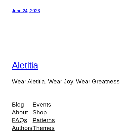
June 24, 2026
Aletitia
Wear Aletitia. Wear Joy. Wear Greatness
Blog
Events
About
Shop
FAQs
Patterns
Authors
Themes